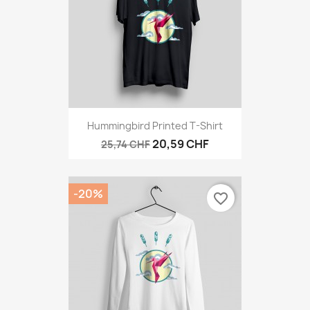
Hummingbird Printed T-Shirt
20,59 CHF
25,74 CHF
-20%
favorite_border