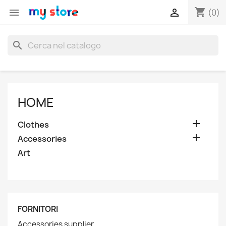
shopping_cart


(0)
search
HOME

Clothes

Accessories
Art
FORNITORI
Accessories supplier