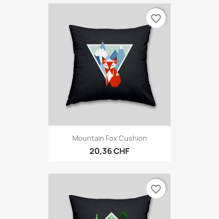
favorite_border
Mountain Fox Cushion
20,36 CHF
favorite_border