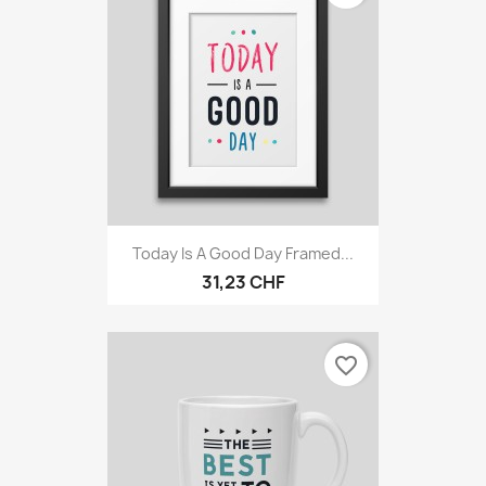
Today Is A Good Day Framed...
31,23 CHF
favorite_border