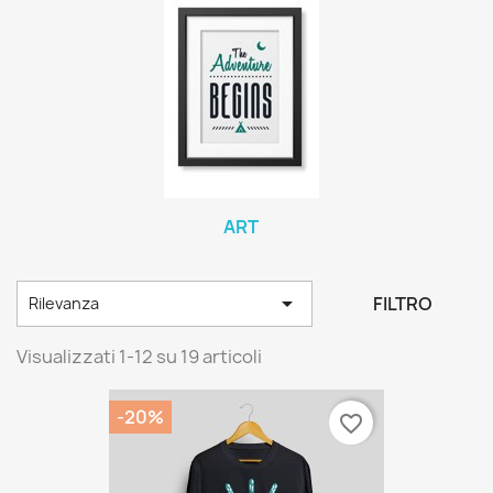
ART

FILTRO
Rilevanza
Visualizzati 1-12 su 19 articoli
-20%
favorite_border