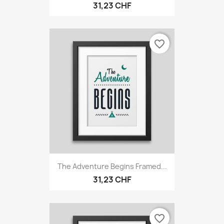
31,23 CHF
favorite_border
The Adventure Begins Framed...
31,23 CHF
favorite_border