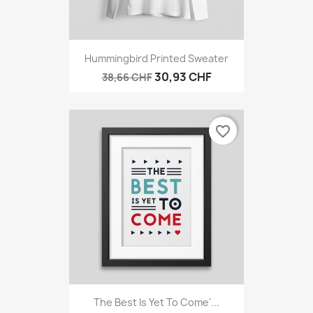
Hummingbird Printed Sweater
30,93 CHF
38,66 CHF
favorite_border
The Best Is Yet To Come'...