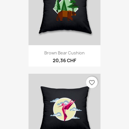
Brown Bear Cushion
20,36 CHF
favorite_border