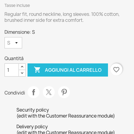
Tasse incluse
Regular fit, round neckline, long sleeves. 100% cotton,
brushed inner side for extra comfort.
Dimensione: S
Quantità

favorite_border
AGGIUNGI AL CARRELLO
Condividi
Security policy
(edit with the Customer Reassurance module)
Delivery policy
(edit with the Customer Reassurance module)