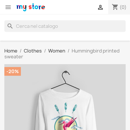
shopping_cart


(0)
search
Home
Clothes
Women
Hummingbird printed
sweater
-20%