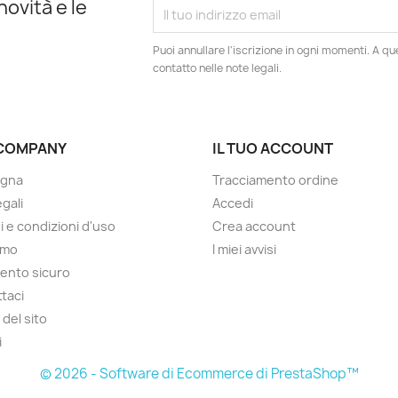
novità e le
Puoi annullare l'iscrizione in ogni momenti. A qu
contatto nelle note legali.
COMPANY
IL TUO ACCOUNT
gna
Tracciamento ordine
gali
Accedi
i e condizioni d'uso
Crea account
amo
I miei avvisi
ento sicuro
taci
del sito
i
© 2026 - Software di Ecommerce di PrestaShop™