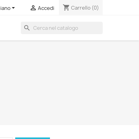
shopping_cart


Carrello
(0)
liano
Accedi
search