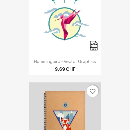
Hummingbird - Vector Graphics
9,69 CHF
favorite_border