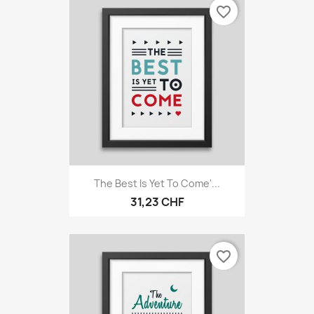
favorite_border
The Best Is Yet To Come'...
31,23 CHF
favorite_border