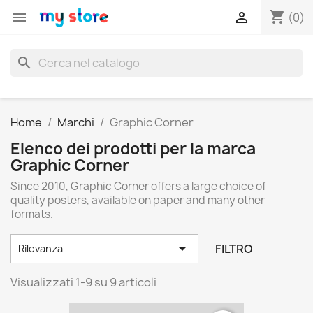
shopping_cart


(0)
search
Home
Marchi
Graphic Corner
Elenco dei prodotti per la marca
Graphic Corner
Since 2010, Graphic Corner offers a large choice of
quality posters, available on paper and many other
formats.

FILTRO
Rilevanza
Visualizzati 1-9 su 9 articoli