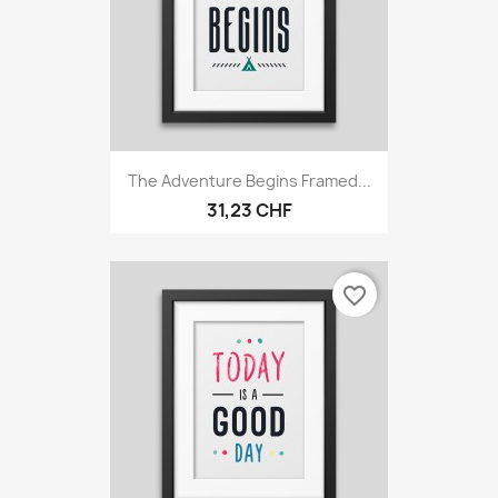
The Adventure Begins Framed...
31,23 CHF
favorite_border