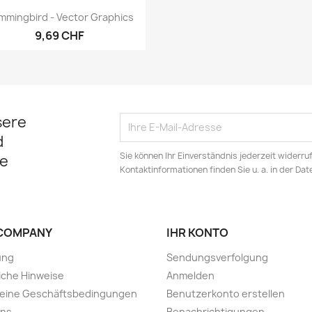
Vorschau

mmingbird - Vector Graphics
9,69 CHF
sere
d
Sie können Ihr Einverständnis jederzeit widerru
e
Kontaktinformationen finden Sie u. a. in der Da
COMPANY
IHR KONTO
ung
Sendungsverfolgung
iche Hinweise
Anmelden
meine Geschäftsbedingungen
Benutzerkonto erstellen
uns
Benachrichtigungen