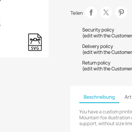
Teilen
Security policy
(edit with the Custome
Delivery policy
(edit with the Custome
Return policy
(edit with the Custome
Beschreibung
Art
You have a custom printi
Mountain fox illustration
support, without size limi