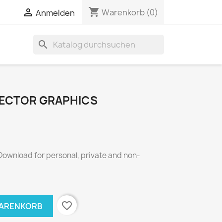
shopping_cart


Warenkorb
(0)
Anmelden
search
VECTOR GRAPHICS
 Download for personal, private and non-
favorite_border
WARENKORB