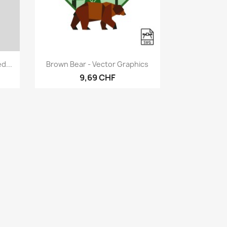
Vorschau

d...
Brown Bear - Vector Graphics
9,69 CHF