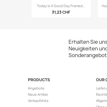
Vorschau

Today Is A Good Day Framed...
Hu
31,23 CHF
Erhalten Sie un
Neuigkeiten un
Sonderangebot
PRODUCTS
OUR 
Angebote
Liefer
Neue Artikel
Rechtl
Verkaufshits
Allge
Über 