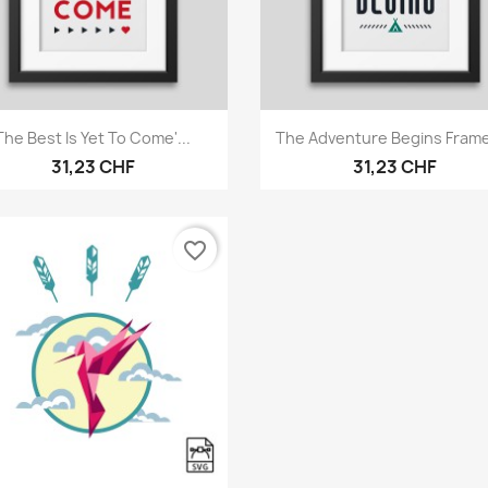
Vorschau
Vorschau


The Best Is Yet To Come'...
The Adventure Begins Frame
31,23 CHF
31,23 CHF
favorite_border