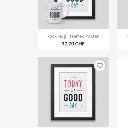
Vorschau

Pack Mug + Framed Poster
37,70 CHF
favorite_border